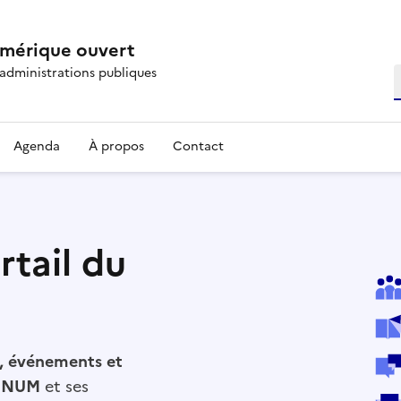
umérique ouvert
 administrations publiques
R
Agenda
À propos
Contact
rtail du
s, événements et
INUM
et ses