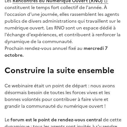
Les
Rencontres du Numérique Ouvert (RNO)
(Ouvre une nouvelle fenêtre)
constituent le temps fort collectif de l'année. À
l'occasion d'une journée, elles rassemblent les agents
publics de divers administrations qui travaillent sur le
numérique ouvert. Les RNO sont un espace dédié à
l'échange d'expériences, et contribuent à renforcer la
dynamique de la communauté.
Prochain rendez-vous annuel fixé au
mercredi 7
octobre.
Construire la suite ensemble
Ce webinaire était un point de départ : nous avons
désormais besoin de toutes les forces vives et les
bonnes volontés pour contribuer à faire vivre et
grandir la communauté du numérique ouvert !
Le
forum est le point de rendez-vous central
de cette
dynamique : tous les agents sont invités à s'y rendre