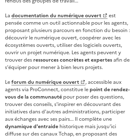
rendus des groupes de travail...
La
documentation du numérique ouvert
est
(Ouvre une nouvelle fenêtre)
pensée comme un outil actionnable pour les agents,
proposant plusieurs parcours en fonction du besoin :
découvrir le numérique ouvert, coopérer avec les
écosystèmes ouverts, utiliser des logiciels ouverts,
ouvrir un projet numérique. Les agents peuvent y
trouver des
ressources concrètes et expertes
afin de
s'équiper pour mener à bien leurs projets.
Le
forum du numérique ouvert
, accessible aux
(Ouvre une nouvelle fenêtre)
agents via ProConnect, constitue le
point de rendez-
vous de la communauté
pour poser des questions,
trouver des conseils, s'inspirer en découvrant des
initiatives dans d'autres administrations, participer
aux échanges avec ses pairs... Il complète une
dynamique d'entraide
historique mais jusqu'ici
diffuse sur des canaux Tchap, en proposant des